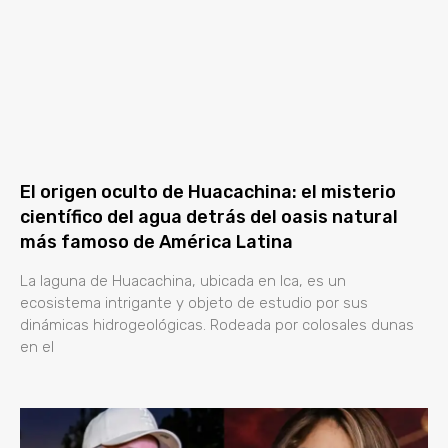
El origen oculto de Huacachina: el misterio
científico del agua detrás del oasis natural
más famoso de América Latina
La laguna de Huacachina, ubicada en Ica, es un
ecosistema intrigante y objeto de estudio por sus
dinámicas hidrogeológicas. Rodeada por colosales dunas
en el