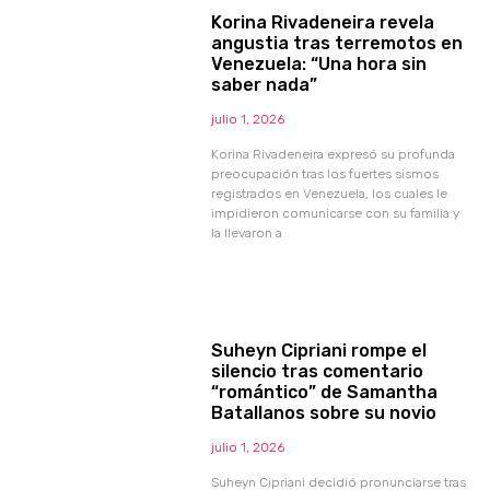
Korina Rivadeneira revela
angustia tras terremotos en
Venezuela: “Una hora sin
saber nada”
julio 1, 2026
Korina Rivadeneira expresó su profunda
preocupación tras los fuertes sismos
registrados en Venezuela, los cuales le
impidieron comunicarse con su familia y
la llevaron a
Suheyn Cipriani rompe el
silencio tras comentario
“romántico” de Samantha
Batallanos sobre su novio
julio 1, 2026
Suheyn Cipriani decidió pronunciarse tras