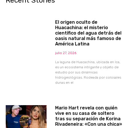
Recent Stories
El origen oculto de
Huacachina: el misterio
científico del agua detrás del
oasis natural más famoso de
América Latina
julio 27, 2026
La laguna de Huacachina, ubicada en Ica,
es un ecosistema intrigante y objeto de
estudio por sus dinámicas
hidrogeológicas. Rodeada por colosales
dunas en el
Mario Hart revela con quién
vive en su casa de soltero
tras su separación de Korina
Rivadeneira: «Con una chica»