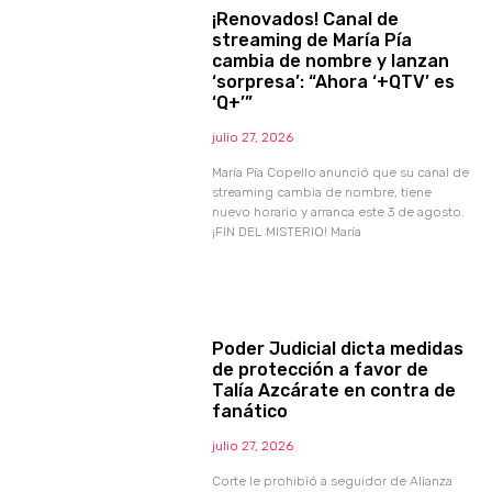
¡Renovados! Canal de
streaming de María Pía
cambia de nombre y lanzan
‘sorpresa’: “Ahora ‘+QTV’ es
‘Q+’”
julio 27, 2026
María Pía Copello anunció que su canal de
streaming cambia de nombre, tiene
nuevo horario y arranca este 3 de agosto.
¡FIN DEL MISTERIO! María
Poder Judicial dicta medidas
de protección a favor de
Talía Azcárate en contra de
fanático
julio 27, 2026
Corte le prohibió a seguidor de Alianza