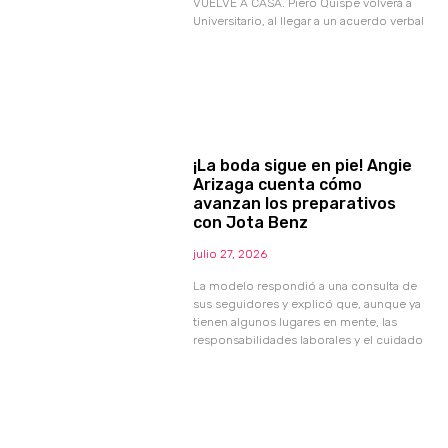
VUELVE A CASA. Piero Quispe volverá a
Universitario, al llegar a un acuerdo verbal
¡La boda sigue en pie! Angie
Arizaga cuenta cómo
avanzan los preparativos
con Jota Benz
julio 27, 2026
La modelo respondió a una consulta de
sus seguidores y explicó que, aunque ya
tienen algunos lugares en mente, las
responsabilidades laborales y el cuidado