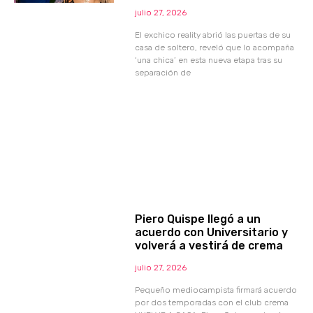
julio 27, 2026
El exchico reality abrió las puertas de su
casa de soltero, reveló que lo acompaña
‘una chica’ en esta nueva etapa tras su
separación de
Piero Quispe llegó a un
acuerdo con Universitario y
volverá a vestirá de crema
julio 27, 2026
Pequeño mediocampista firmará acuerdo
por dos temporadas con el club crema