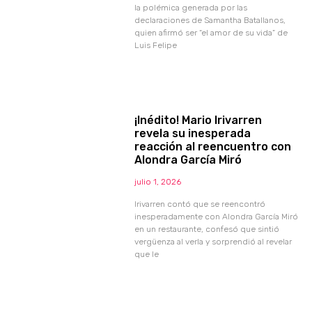
la polémica generada por las
declaraciones de Samantha Batallanos,
quien afirmó ser “el amor de su vida” de
Luis Felipe
¡Inédito! Mario Irivarren
revela su inesperada
reacción al reencuentro con
Alondra García Miró
julio 1, 2026
Irivarren contó que se reencontró
inesperadamente con Alondra García Miró
en un restaurante, confesó que sintió
vergüenza al verla y sorprendió al revelar
que le