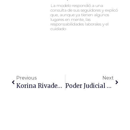
La modelo respondió a una
consulta de sus seguidores y explicó
que, aunque ya tienen algunos
lugares en mente, las
responsabilidades laborales y el
cuidado
Previous
Next
Korina Rivadeneira Revela Angustia Tras Terremotos En Venezuela: “Una Hora Sin Saber Nada”
Poder Judicial Dicta Medidas De Protección A Favor De Talía Azcárate En Contra De Fanático