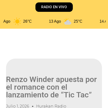
RADIO EN VIVO
 Ago
26°C
13 Ago
25°C
14 Ag
Renzo Winder apuesta por
el romance con el
lanzamiento de “Tic Tac”
Julio 1, 2026
Hurakan Radio