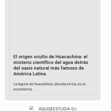
El origen oculto de Huacachina: el
Ma
misterio científico del agua detrás
su
del oasis natural más famoso de
se
América Latina
«C
La laguna de Huacachina, ubicada en Ica, es un
El e
ecosistema...