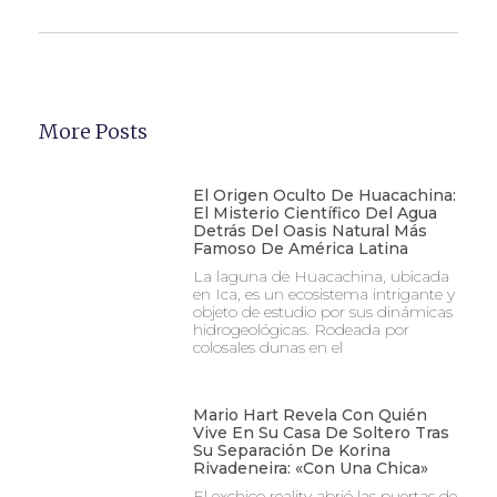
More Posts
El Origen Oculto De Huacachina:
El Misterio Científico Del Agua
Detrás Del Oasis Natural Más
Famoso De América Latina
La laguna de Huacachina, ubicada
en Ica, es un ecosistema intrigante y
objeto de estudio por sus dinámicas
hidrogeológicas. Rodeada por
colosales dunas en el
Mario Hart Revela Con Quién
Vive En Su Casa De Soltero Tras
Su Separación De Korina
Rivadeneira: «Con Una Chica»
El exchico reality abrió las puertas de